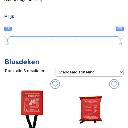
3
/21
Prijs
€19
€56
19
56
Blusdeken
Toont alle 3 resultaten