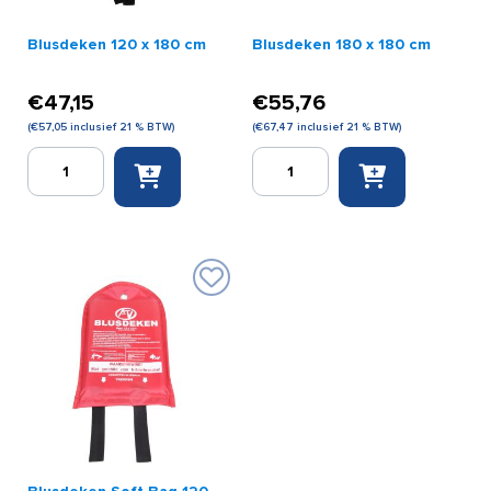
Blusdeken 120 x 180 cm
Blusdeken 180 x 180 cm
€
47,15
€
55,76
(
€
57,05
inclusief 21 % BTW)
(
€
67,47
inclusief 21 % BTW)
Blusdeken
Blusdeken
120
180
x
x
180
180
cm
cm
aantal
aantal