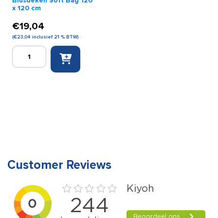
Blusdeken Soft Bag 120
x 120 cm
€
19,04
(
€
23,04
inclusief 21 % BTW)
Blusdeken
Soft
Bag
120
x
120
cm
aantal
Customer Reviews