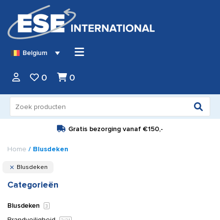
Belgium
0
0
Zoeken
naar:
Gratis bezorging vanaf
€150,-
Home
/ Blusdeken
Blusdeken
Categorieën
Blusdeken
3
Brandveiligheid