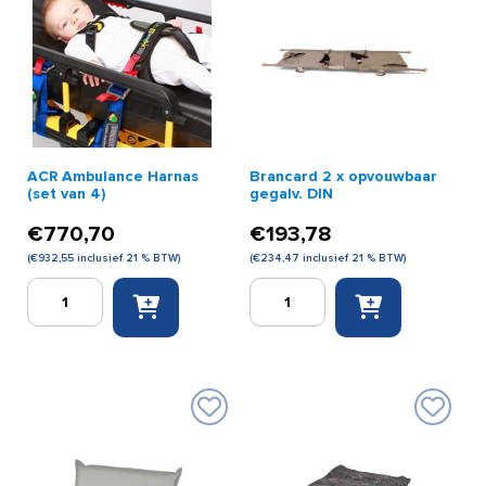
ACR Ambulance Harnas
Brancard 2 x opvouwbaar
(set van 4)
gegalv. DIN
€
770,70
€
193,78
(
€
932,55
inclusief 21 % BTW)
(
€
234,47
inclusief 21 % BTW)
ACR
Brancard
Ambulance
2
Harnas
x
(set
opvouwbaar
van
gegalv.
4)
DIN
aantal
aantal