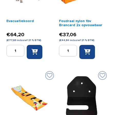
Evacuatiekoord
Foudraal nylon tbv
Brancard 2x opvouwbaar
€
64,20
€
37,06
(
€
77,68
inclusief 21 % BTW)
(
€
44,84
inclusief 21 % BTW)
Evacuatiekoord
Foudraal
aantal
nylon
tbv
Brancard
2x
opvouwbaar
aantal