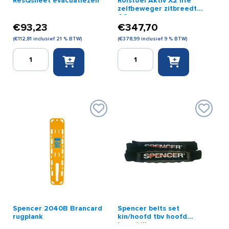
ResQsheet evacuatiezeil
Rolstoel Aktiv X2 lite
zelfbeweger zitbreedte
46 cm
€
93,23
€
347,70
(
€
112,81
inclusief 21 % BTW)
(
€
378,99
inclusief 9 % BTW)
ResQsheet
Rolstoel
evacuatiezeil
Aktiv
aantal
X2
lite
zelfbeweger
zitbreedte
46
cm
aantal
Spencer 2040B Brancard
Spencer belts set
rugplank
kin/hoofd tbv hoofd
immobilizer