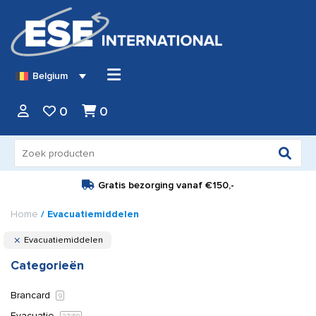
Belgium
0
0
Zoeken
naar:
Gratis bezorging vanaf
€150,-
Home
/ Evacuatiemiddelen
Evacuatiemiddelen
Categorieën
Brancard
9
Evacuatie