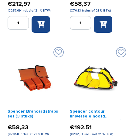
€
212,97
€
58,37
(
€
257,69
inclusief 21 % BTW)
(
€
70,63
inclusief 21 % BTW)
Spencer
Spencer
2040B
belts
Brancard
set
rugplank
kin/hoofd
aantal
tbv
hoofd
immobilizer
aantal
Spencer Brancardstraps
Spencer contour
set (3 stuks)
universele hoofd
immobilisator geel/zwart
€
58,33
€
192,51
(
€
70,58
inclusief 21 % BTW)
(
€
232,94
inclusief 21 % BTW)