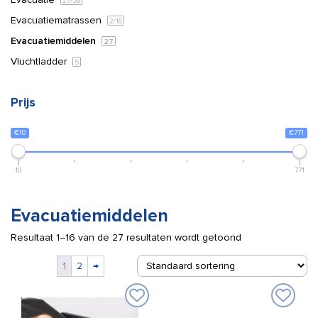
27
/59
Evacuatiematrassen
2
/16
Evacuatiemiddelen
27
Vluchtladder
5
Prijs
€10
€771
10
771
Evacuatiemiddelen
Resultaat 1–16 van de 27 resultaten wordt getoond
1
2
→