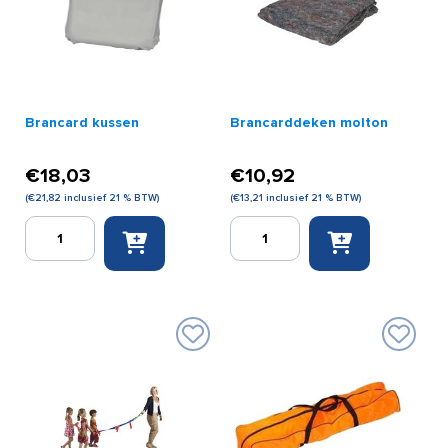
Brancard kussen
Brancarddeken molton
€
18,03
€
10,92
(
€
21,82
inclusief 21 % BTW)
(
€
13,21
inclusief 21 % BTW)
Brancard
Brancarddeken
kussen
molton
aantal
aantal