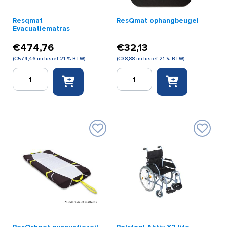
Resqmat
ResQmat ophangbeugel
Evacuatiematras
€
474,76
€
32,13
(
€
574,46
inclusief 21 % BTW)
(
€
38,88
inclusief 21 % BTW)
Resqmat
ResQmat
Evacuatiematras
ophangbeugel
aantal
aantal