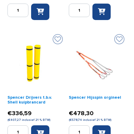
Spencer
Spencer
Brancardstraps
contour
set
universele
(3
hoofd
stuks)
immobilisator
aantal
geel/zwart
aantal
Spencer Drijvers t.b.v.
Spencer Hijsspin orgineel
Shell kuipbrancard
€
336,59
€
478,30
(
€
407,27
inclusief 21 % BTW)
(
€
578,74
inclusief 21 % BTW)
Spencer
Spencer