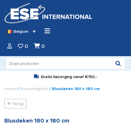
Belgium
0
0
Zoeken
naar:
Gratis bezorging vanaf
€150,-
Home
/
Brandveiligheid
/ Blusdeken 180 x 180 cm
Terug
Blusdeken 180 x 180 cm