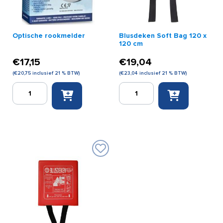
Optische rookmelder
Blusdeken Soft Bag 120 x
120 cm
€
17,15
€
19,04
(
€
20,75
inclusief 21 % BTW)
(
€
23,04
inclusief 21 % BTW)
Optische
Blusdeken
rookmelder
Soft
aantal
Bag
120
x
120
cm
aantal