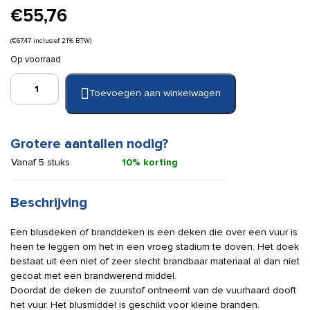
€
55,76
(
€
67,47
inclusief 21% BTW)
Op voorraad
Blusdeken
Toevoegen aan winkelwagen
180
x
180
cm
Grotere aantallen nodig?
aantal
Vanaf 5 stuks
10% korting
Beschrijving
Een blusdeken of branddeken is een deken die over een vuur is
heen te leggen om het in een vroeg stadium te doven. Het doek
bestaat uit een niet of zeer slecht brandbaar materiaal al dan niet
gecoat met een brandwerend middel.
Doordat de deken de zuurstof ontneemt van de vuurhaard dooft
het vuur. Het blusmiddel is geschikt voor kleine branden.