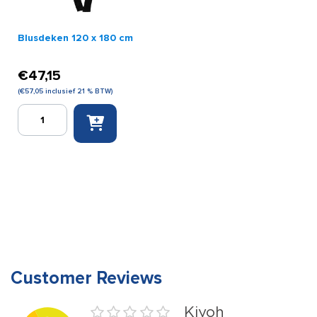
Blusdeken 120 x 180 cm
€
47,15
(
€
57,05
inclusief 21 % BTW)
Blusdeken
120
x
180
cm
aantal
Customer Reviews