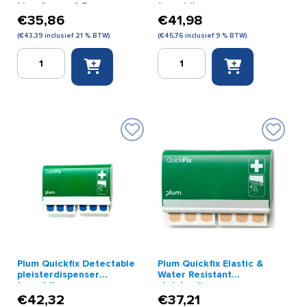
blue 6 cm x 4,5m
(gevuld)
€
35,86
€
41,98
(
€
43,39
inclusief 21 % BTW)
(
€
45,76
inclusief 9 % BTW)
Cederroth
Plum
soft
Quickfix
foam
Detectable
dispenser
Long
gevuld
pleisterdispenser
met
(gevuld)
1x
aantal
blue
6
cm
x
4,5m
aantal
Plum Quickfix Detectable
Plum Quickfix Elastic &
pleisterdispenser
Water Resistant
(gevuld)
pleisterdispenser
€
42,32
€
37,21