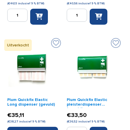
(
€
46,13
inclusief 9 % BTW)
(
€
40,56
inclusief 9 % BTW)
Plum
Plum
Quickfix
Quickfix
Detectable
Elastic
pleisterdispenser
&
(gevuld)
Water
aantal
Resistant
Uitverkocht
pleisterdispenser
aantal
Plum Quickfix Elastic
Plum Quickfix Elastic
Long dispenser (gevuld)
pleisterdispenser
(gevuld)
€
35,11
€
33,50
(
€
38,27
inclusief 9 % BTW)
(
€
36,52
inclusief 9 % BTW)
Plum