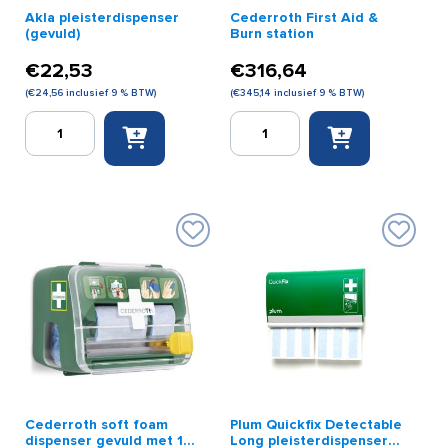
Akla pleisterdispenser
Cederroth First Aid &
(gevuld)
Burn station
€
22,53
€
316,64
(
€
24,56
inclusief 9 % BTW)
(
€
345,14
inclusief 9 % BTW)
Akla
Cederroth
pleisterdispenser
First
(gevuld)
Aid
aantal
&
Burn
station
aantal
Cederroth soft foam
Plum Quickfix Detectable
dispenser gevuld met 1x
Long pleisterdispenser