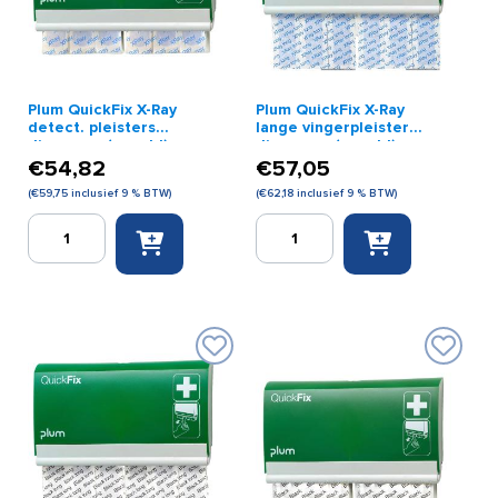
Plum QuickFix X-Ray
Plum QuickFix X-Ray
detect. pleisters
lange vingerpleister
dispenser (gevuld)
dispenser (gevuld)
€
54,82
€
57,05
(
€
59,75
inclusief 9 % BTW)
(
€
62,18
inclusief 9 % BTW)
Plum
Plum
QuickFix
QuickFix
X-
X-
Ray
Ray
detect.
lange
pleisters
vingerpleister
dispenser
dispenser
(gevuld)
(gevuld)
aantal
aantal