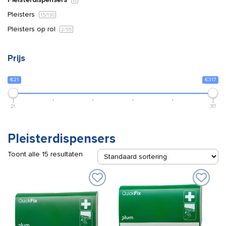
11
Pleisters
15
/130
Pleisters op rol
2
/55
Prijs
€21
€317
21
317
Pleisterdispensers
Toont alle 15 resultaten