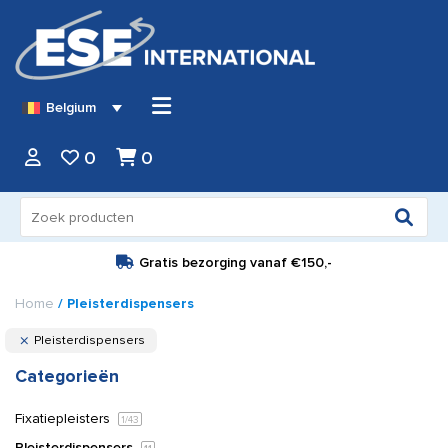
Belgium
0
0
Zoeken
naar:
Gratis bezorging vanaf
€150,-
Home
/ Pleisterdispensers
Pleisterdispensers
Categorieën
Fixatiepleisters
1
/43
Pleisterdispensers