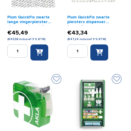
Plum QuickFix zwarte
Plum QuickFix zwarte
lange vingerpleister
pleisters dispenser
dispenser (gevuld)
(gevuld)
€
45,49
€
43,34
(
€
49,58
inclusief 9 % BTW)
(
€
47,24
inclusief 9 % BTW)
Plum
Plum
QuickFix
QuickFix
zwarte
zwarte
lange
pleisters
vingerpleister
dispenser
dispenser
(gevuld)
(gevuld)
aantal
aantal