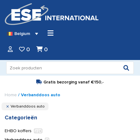
Belgium
0
0
Zoeken
naar:
Gratis bezorging vanaf
€150,-
Home
/ Verbanddoos auto
Verbanddoos auto
Categorieën
EHBO koffers
2
/24
Verbanddoos auto