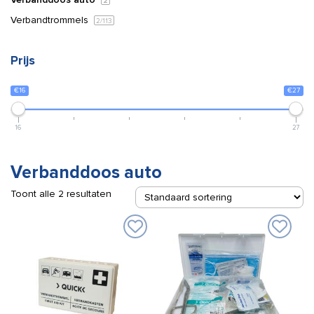
2
Verbandtrommels
2
/113
Prijs
€16
€27
16
27
Verbanddoos auto
Toont alle 2 resultaten