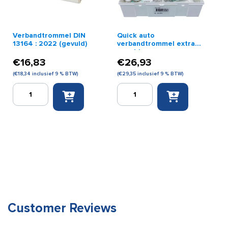
Verbandtrommel DIN
Quick auto
13164 : 2022 (gevuld)
verbandtrommel extra
gevuld
€
16,83
€
26,93
(
€
18,34
inclusief 9 % BTW)
(
€
29,35
inclusief 9 % BTW)
Verbandtrommel
Quick
DIN
auto
13164
verbandtrommel
:
extra
2022
gevuld
(gevuld)
aantal
aantal
Customer Reviews