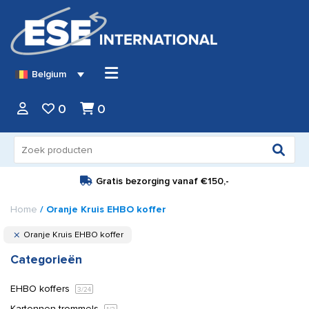
Belgium
0
0
Zoeken
naar:
Gratis bezorging vanaf
€150,-
Home
/ Oranje Kruis EHBO koffer
Oranje Kruis EHBO koffer
Categorieën
EHBO koffers
3
/24
Kartonnen trommels