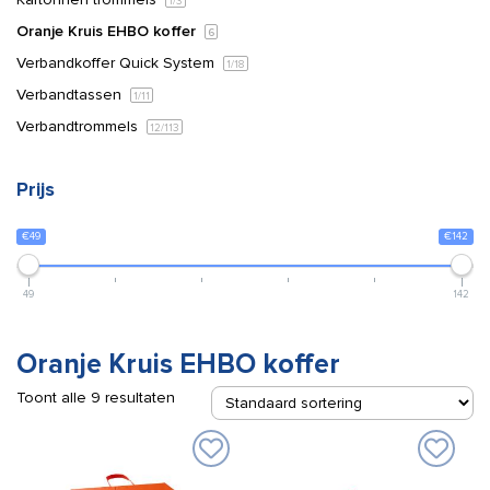
1
/3
Oranje Kruis EHBO koffer
6
Verbandkoffer Quick System
1
/18
Verbandtassen
1
/11
Verbandtrommels
12
/113
Prijs
€49
€142
49
142
Oranje Kruis EHBO koffer
Toont alle 9 resultaten