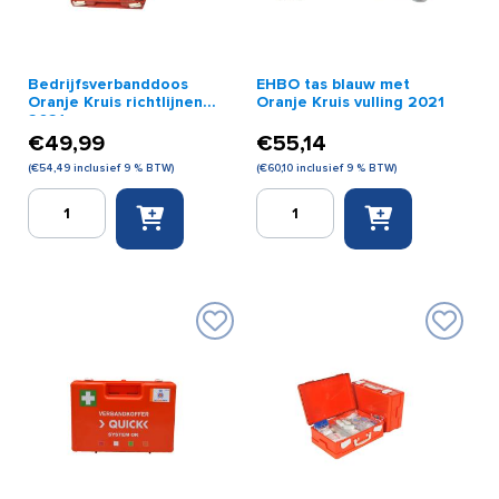
Bedrijfsverbanddoos
EHBO tas blauw met
Oranje Kruis richtlijnen
Oranje Kruis vulling 2021
2021
€
49,99
€
55,14
(
€
54,49
inclusief 9 % BTW)
(
€
60,10
inclusief 9 % BTW)
Bedrijfsverbanddoos
EHBO
Oranje
tas
Kruis
blauw
richtlijnen
met
2021
Oranje
aantal
Kruis
vulling
2021
aantal