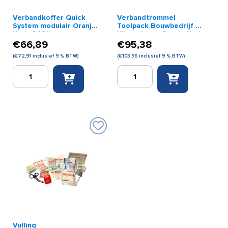
Verbandkoffer Quick
Verbandtrommel
System modulair Oranje
Toolpack Bouwbedrijf &
Kruis 2021
Wegenbouw Oranje Kruis
€
66,89
€
95,38
(
€
72,91
inclusief 9 % BTW)
(
€
103,96
inclusief 9 % BTW)
Verbandkoffer
Verbandtrommel
Quick
Toolpack
System
Bouwbedrijf
modulair
&
Oranje
Wegenbouw
Kruis
Oranje
2021
Kruis
aantal
aantal
Vulling