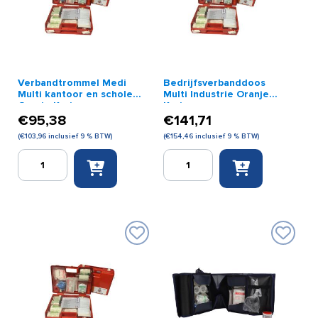
Verbandtrommel Medi
Bedrijfsverbanddoos
Multi kantoor en scholen
Multi Industrie Oranje
Oranje Kruis
Kruis
€
95,38
€
141,71
(
€
103,96
inclusief 9 % BTW)
(
€
154,46
inclusief 9 % BTW)
Verbandtrommel
Bedrijfsverbanddoos
Medi
Multi
Multi
Industrie
kantoor
Oranje
en
Kruis
scholen
aantal
Oranje
Kruis
aantal