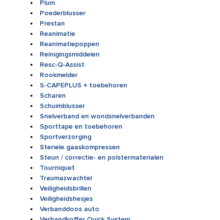
Plum
Poederblusser
Prestan
Reanimatie
Reanimatiepoppen
Reinigingsmiddelen
Resc-Q-Assist
Rookmelder
S-CAPEPLUS + toebehoren
Scharen
Schuimblusser
Snelverband en wondsnelverbanden
Sporttape en toebehoren
Sportverzorging
Steriele gaaskompressen
Steun / correctie- en polstermaterialen
Tourniquet
Traumazwachtel
Veiligheidsbrillen
Veiligheidshesjes
Verbanddoos auto
Verbandkoffer Quick System