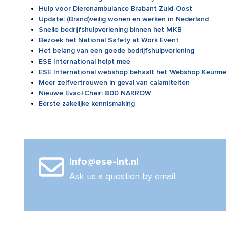
Hulp voor Dierenambulance Brabant Zuid-Oost
Update: (Brand)veilig wonen en werken in Nederland
Snelle bedrijfshulpverlening binnen het MKB
Bezoek het National Safety at Work Event
Het belang van een goede bedrijfshulpverlening
ESE International helpt mee
ESE International webshop behaalt het Webshop Keurme
Meer zelfvertrouwen in geval van calamiteiten
Nieuwe Evac+Chair: 800 NARROW
Eerste zakelijke kennismaking
info@ese-int.nl
Ask us a question by email