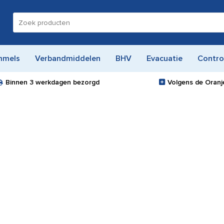
Zoeken
naar:
mmels
Verbandmiddelen
BHV
Evacuatie
Contro
Binnen
3 werkdagen
bezorgd
Volgens de Oranje