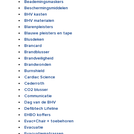
Beademingsmaskers
Beschermingsmiddelen
BHV kasten
BHV materialen
Blarenpleisters
Blauwe pleisters en tape
Blusdeken
Brancard
Brandblusser
Brandveiligheid
Brandwonden
Burnshield
Cardiac Science
Cederroth
CO2 blusser
Communicatie
Dag van de BHV
Defibtech Lifeline
EHBO koffers
Evac+Chair + toebehoren
Evacuatie
Evacuatiematrassen