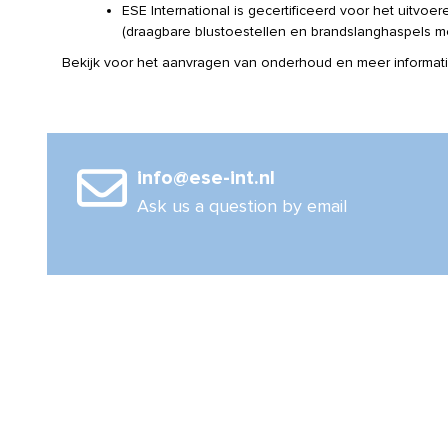
ESE International is gecertificeerd voor het uitvoe
(draagbare blustoestellen en brandslanghaspels m
Bekijk voor het aanvragen van onderhoud en meer informa
info@ese-int.nl
Ask us a question by email