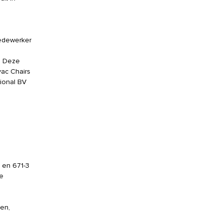
medewerker
r. Deze
vac Chairs
ional BV
 en 671-3
e
en,