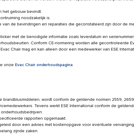
in het gebouw bevindt.
ontruiming noodzakelijk is.
e van de bevindingen en reparaties die geconstateerd zijn door de 
iesticker met de benodigde informatie zoals leverdatum en serienumme
nderhoudsbeurten. Conform CE-normering worden alle gecontroleerde E
e Evac Chair mag en kan alleen door een medewerker van ESE Internat
tie onze
Evac Chair onderhoudspagina
.
ige brandblusmiddelen, wordt conform de geldende normen 2559, 2659
cemedewerkers. Tevens werkt ESE International conform de geldend
e onderhoudsbedrijven.
ecificeerde rapporten opgemaakt.
egeleid door een advies met kostenopgave voor eventuele vervanging
sbelang zijnde zaken.