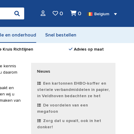
0
0
Belgium
le en onderhoud
Snel bestellen
 Kruis Richtlijnen
Advies op maat
de kennis
Nieuws
t u daarom
Een kartonnen EHBO-koffer en
aakt en
steriele verbandmiddelen in papier,
en wij u
in Veldhoven bedachten ze het
t maken van
De voordelen van een
megafoon
Zorg dat u opvalt, ook in het
donker!