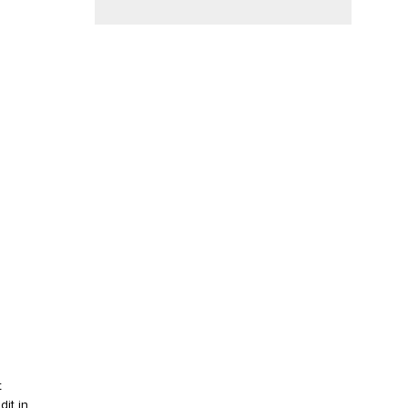
t
it in