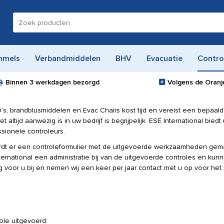
Zoeken
naar:
mmels
Verbandmiddelen
BHV
Evacuatie
Contro
Binnen
3 werkdagen
bezorgd
Volgens de Oranje
, brandblusmiddelen en Evac Chairs kost tijd en vereist een bepaal
altijd aanwezig is in uw bedrijf is begrijpelijk. ESE International bied
sionele controleurs.
ordt er een controleformulier met de uitgevoerde werkzaamheden gem
ternational een administratie bij van de uitgevoerde controles en kunn
g voor u bij en nemen wij een keer per jaar contact met u op voor he
ole uitgevoerd: