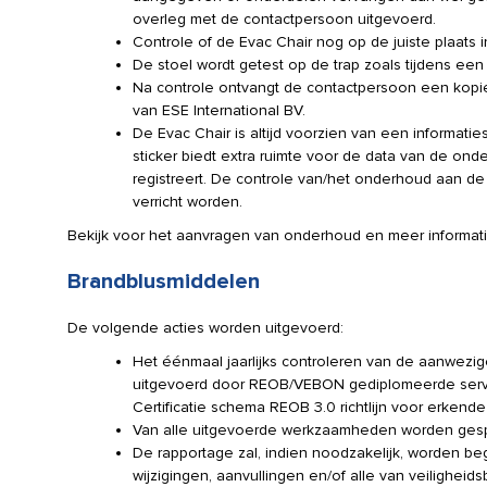
overleg met de contactpersoon uitgevoerd.
Controle of de Evac Chair nog op de juiste plaats 
De stoel wordt getest op de trap zoals tijdens een 
Na controle ontvangt de contactpersoon een kopi
van ESE International BV.
De Evac Chair is altijd voorzien van een informat
sticker biedt extra ruimte voor de data van de o
registreert. De controle van/het onderhoud aan d
verricht worden.
Bekijk voor het aanvragen van onderhoud en meer informa
Brandblusmiddelen
De volgende acties worden uitgevoerd:
Het éénmaal jaarlijks controleren van de aanwez
uitgevoerd door REOB/VEBON gediplomeerde servi
Certificatie schema REOB 3.0 richtlijn voor erkend
Van alle uitgevoerde werkzaamheden worden gesp
De rapportage zal, indien noodzakelijk, worden b
wijzigingen, aanvullingen en/of alle van veiligheid