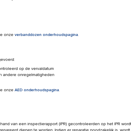
tie onze
verbanddozen onderhoudspagina
.
gevoerd:
ontroleerd op de vervaldatum
en andere onregelmatigheden
tie onze
AED onderhoudspagina
.
hand van een inspectierapport (IPR) gecontroleerden op het IPR word
reerd dienen te worden. Indien er reparatie noodzakelijk is, wordt d