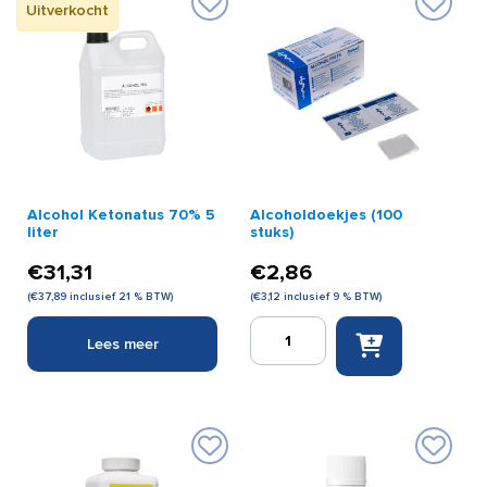
Uitverkocht
Alcohol Ketonatus 70% 5
Alcoholdoekjes (100
liter
stuks)
€
31,31
€
2,86
(
€
37,89
inclusief 21 % BTW)
(
€
3,12
inclusief 9 % BTW)
Alcoholdoekjes
Lees meer
(100
stuks)
aantal