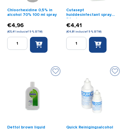
Chloorhexidine 0,5% in
Cutasept
alcohol 70% 100 ml spray
huiddesinfectant spray
50 ml
€
4,96
€
4,41
(
€
5,41
inclusief 9 % BTW)
(
€
4,81
inclusief 9 % BTW)
Chloorhexidine
Cutasept
0,5%
huiddesinfectant
in
spray
alcohol
50
70%
ml
100
aantal
ml
spray
aantal
Dettol brown liquid
Quick Reinigingsalcohol