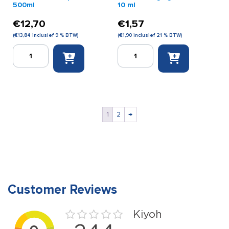
500ml
10 ml
€
12,70
€
1,57
(
€
13,84
inclusief 9 % BTW)
(
€
1,90
inclusief 21 % BTW)
Dettol
Quick
brown
Reinigingsalcohol
liquid
10
500ml
ml
aantal
aantal
1
2
→
Customer Reviews