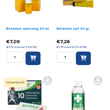
Betadine oplossing 30 ml
Betadine zalf 30 gr.
€
7,09
€
7,26
(
€
7,73
inclusief 9 % BTW)
(
€
7,91
inclusief 9 % BTW)
Betadine
Betadine
oplossing
zalf
30
30
ml
gr.
aantal
aantal
Uitverkocht