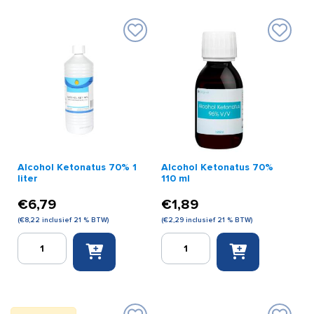
aantal
Alcohol Ketonatus 70% 1
Alcohol Ketonatus 70%
liter
110 ml
€
6,79
€
1,89
(
€
8,22
inclusief 21 % BTW)
(
€
2,29
inclusief 21 % BTW)
Alcohol
Alcohol
Ketonatus
Ketonatus
70%
70%
1
110
liter
ml
aantal
aantal