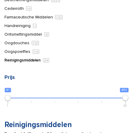
10
/35
Cederroth
1
/4
Farmaceutische Middelen
1
/53
Handreiniging
1
Ontsmettingsmiddel
18
Oogdouches
1
/30
Oogspoelfles
1
/14
Reinigingsmiddelen
24
Prijs
€1
€83
1
83
Reinigingsmiddelen