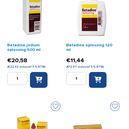
Betadine jodium
Betadine oplossing 120
oplossing 500 ml
ml
€
20,58
€
11,44
(
€
22,43
inclusief 9 % BTW)
(
€
12,47
inclusief 9 % BTW)
Betadine
Betadine
jodium
oplossing
oplossing
120
500
ml
ml
aantal
aantal