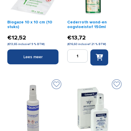
Biogaze 10 x 10 cm (10
Cederroth wond-en
stuks)
oogvloeistof 150ml
€
12,52
€
13,72
(
€
13,65
inclusief 9 % BTW)
(
€
16,60
inclusief 21 % BTW)
Cederroth
Lees meer
wond-
en
oogvloeistof
150ml
aantal