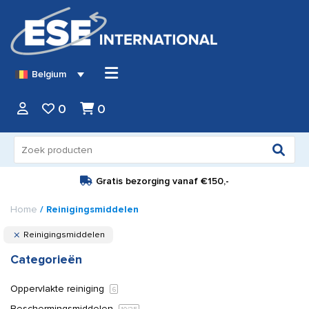
Belgium
0
0
Zoeken
naar:
Gratis bezorging vanaf
€150,-
Home
/ Reinigingsmiddelen
Reinigingsmiddelen
Categorieën
Oppervlakte reiniging
6
Beschermingsmiddelen