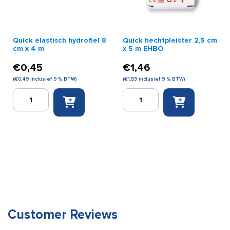
Quick elastisch hydrofiel 8
Quick hechtpleister 2,5 cm
cm x 4 m
x 5 m EHBO
€
0,45
€
1,46
(
€
0,49
inclusief 9 % BTW)
(
€
1,59
inclusief 9 % BTW)
Quick
Quick
elastisch
hechtpleister
hydrofiel
2,5
8
cm
cm
x
x
5
4
m
m
EHBO
aantal
aantal
Customer Reviews