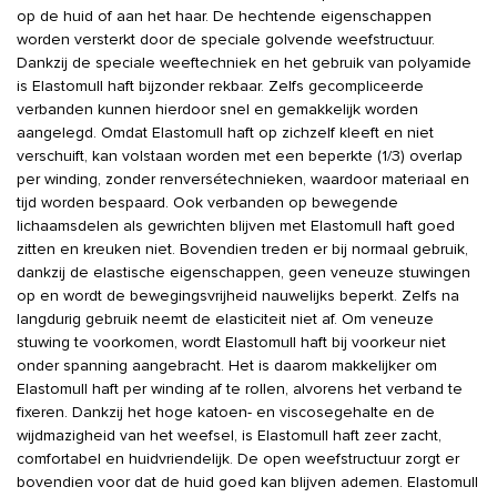
op de huid of aan het haar. De hechtende eigenschappen
worden versterkt door de speciale golvende weefstructuur.
Dankzij de speciale weeftechniek en het gebruik van polyamide
is Elastomull haft bijzonder rekbaar. Zelfs gecompliceerde
verbanden kunnen hierdoor snel en gemakkelijk worden
aangelegd. Omdat Elastomull haft op zichzelf kleeft en niet
verschuift, kan volstaan worden met een beperkte (1/3) overlap
per winding, zonder renversétechnieken, waardoor materiaal en
tijd worden bespaard. Ook verbanden op bewegende
lichaamsdelen als gewrichten blijven met Elastomull haft goed
zitten en kreuken niet. Bovendien treden er bij normaal gebruik,
dankzij de elastische eigenschappen, geen veneuze stuwingen
op en wordt de bewegingsvrijheid nauwelijks beperkt. Zelfs na
langdurig gebruik neemt de elasticiteit niet af. Om veneuze
stuwing te voorkomen, wordt Elastomull haft bij voorkeur niet
onder spanning aangebracht. Het is daarom makkelijker om
Elastomull haft per winding af te rollen, alvorens het verband te
fixeren. Dankzij het hoge katoen- en viscosegehalte en de
wijdmazigheid van het weefsel, is Elastomull haft zeer zacht,
comfortabel en huidvriendelijk. De open weefstructuur zorgt er
bovendien voor dat de huid goed kan blijven ademen. Elastomull