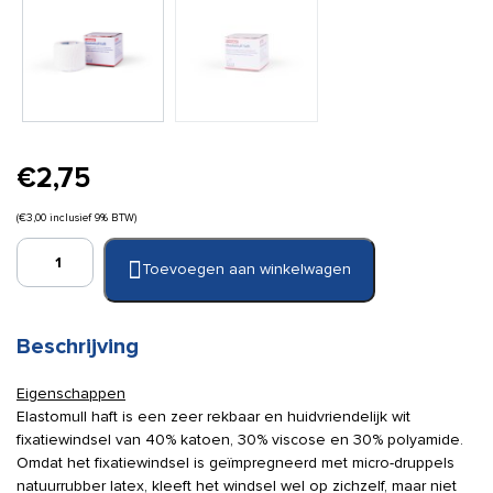
€
2,75
(
€
3,00
inclusief 9% BTW)
Elastomull
Toevoegen aan winkelwagen
Haft
4
cm
x
Beschrijving
4
m
Eigenschappen
aantal
Elastomull haft is een zeer rekbaar en huidvriendelijk wit
fixatiewindsel van 40% katoen, 30% viscose en 30% polyamide.
Omdat het fixatiewindsel is geïmpregneerd met micro-druppels
natuurrubber latex, kleeft het windsel wel op zichzelf, maar niet