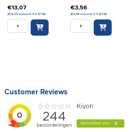
€
13,07
€
3,56
(
€
14,25
inclusief 9 % BTW)
(
€
3,88
inclusief 9 % BTW)
Sam
Elastomull
Splint
Haft
aantal
8
cm
x
4
m
aantal
Customer Reviews