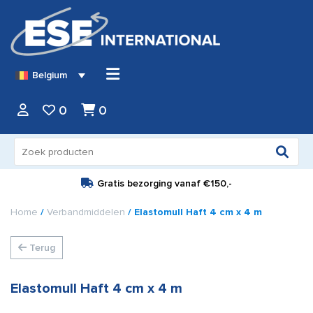
Belgium
0
0
Zoeken
naar:
Gratis bezorging vanaf
€150,-
Home
/
Verbandmiddelen
/ Elastomull Haft 4 cm x 4 m
Terug
Elastomull Haft 4 cm x 4 m