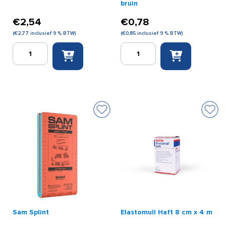
bruin
€
2,54
€
0,78
(
€
2,77
inclusief 9 % BTW)
(
€
0,85
inclusief 9 % BTW)
Elastomull
Co-
Haft
Flex
6
2,5
cm
cm
x
x
4
4,5
m
m
aantal
bruin
aantal
Sam Splint
Elastomull Haft 8 cm x 4 m