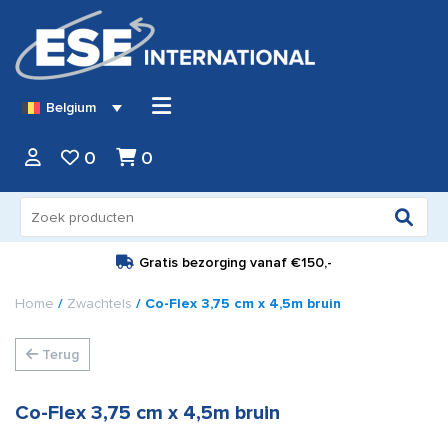
Belgium
0
0
Zoeken
naar:
Gratis bezorging vanaf
€150,-
Home
/
Zwachtels
/ Co-Flex 3,75 cm x 4,5m bruin
Terug
Co-Flex 3,75 cm x 4,5m bruin