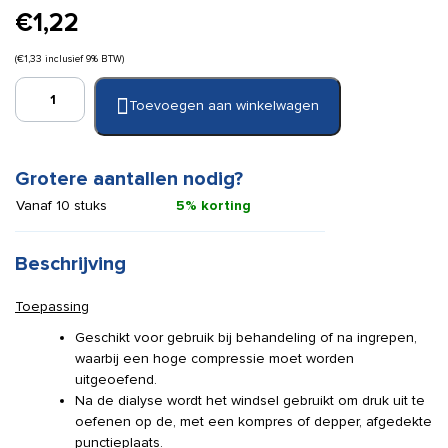
€
1,22
(
€
1,33
inclusief 9% BTW)
Co-
Toevoegen aan winkelwagen
Flex
3,75
cm
x
Grotere aantallen nodig?
4,5m
Vanaf 10 stuks
5% korting
bruin
aantal
Beschrijving
Toepassing
Geschikt voor gebruik bij behandeling of na ingrepen,
waarbij een hoge compressie moet worden
uitgeoefend.
Na de dialyse wordt het windsel gebruikt om druk uit te
oefenen op de, met een kompres of depper, afgedekte
punctieplaats.