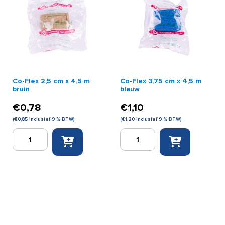
aantal
aantal
Co-Flex 2,5 cm x 4,5 m
Co-Flex 3,75 cm x 4,5 m
bruin
blauw
€
0,78
€
1,10
(
€
0,85
inclusief 9 % BTW)
(
€
1,20
inclusief 9 % BTW)
Co-
Co-
Flex
Flex
2,5
3,75
cm
cm
x
x
4,5
4,5
m
m
bruin
blauw
aantal
aantal