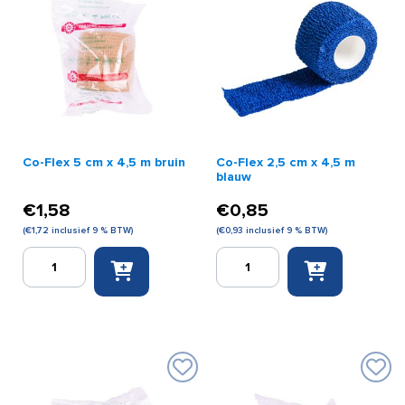
Co-Flex 5 cm x 4,5 m bruin
Co-Flex 2,5 cm x 4,5 m
blauw
€
1,58
€
0,85
(
€
1,72
inclusief 9 % BTW)
(
€
0,93
inclusief 9 % BTW)
Co-
Co-
Flex
Flex
5
2,5
cm
cm
x
x
4,5
4,5
m
m
bruin
blauw