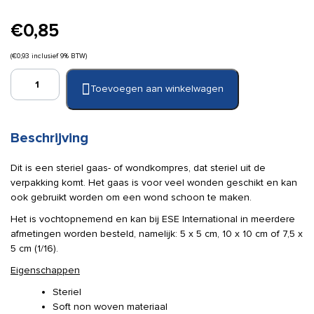
€
0,85
(
€
0,93
inclusief 9% BTW)
Quick
Toevoegen aan winkelwagen
gaaskompres
steriel
5
x
Beschrijving
5
cm
Dit is een steriel gaas- of wondkompres, dat steriel uit de
(10
verpakking komt. Het gaas is voor veel wonden geschikt en kan
stuks)
ook gebruikt worden om een wond schoon te maken.
aantal
Het is vochtopnemend en kan bij ESE International in meerdere
afmetingen worden besteld, namelijk: 5 x 5 cm, 10 x 10 cm of 7,5 x
5 cm (1/16).
Eigenschappen
Steriel
Soft non woven materiaal