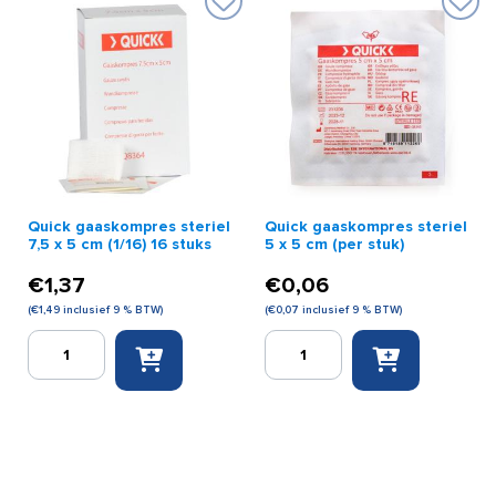
ml
cm
spray
(10
aantal
stuks)
aantal
Quick gaaskompres steriel
Quick gaaskompres steriel
7,5 x 5 cm (1/16) 16 stuks
5 x 5 cm (per stuk)
€
1,37
€
0,06
(
€
1,49
inclusief 9 % BTW)
(
€
0,07
inclusief 9 % BTW)
Quick
Quick
gaaskompres
gaaskompres
steriel
steriel
7,5
5
x
x
5
5
cm
cm