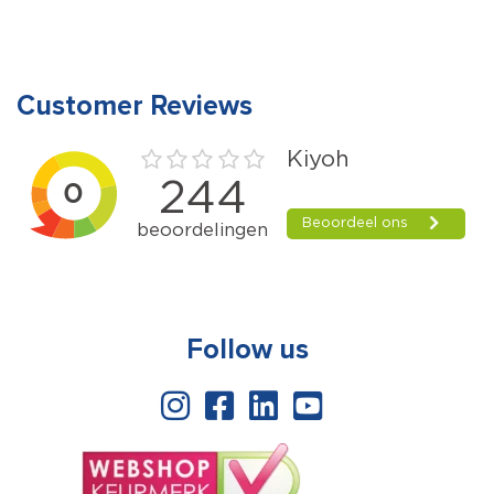
(1/16)
(per
16
stuk)
stuks
aantal
aantal
Customer Reviews
Follow us