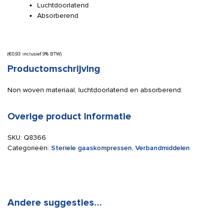
Luchtdoorlatend
Absorberend
(
€
0,93
inclusief 9% BTW)
Productomschrijving
Non woven materiaal, luchtdoorlatend en absorberend.
Overige product informatie
SKU:
Q8366
Categorieën:
Steriele gaaskompressen
,
Verbandmiddelen
Andere suggesties…