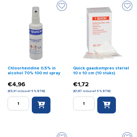
Chloorhexidine 0,5% in
Quick gaaskompres steriel
alcohol 70% 100 ml spray
10 x 10 cm (10 stuks)
€
4,96
€
1,72
(
€
5,41
inclusief 9 % BTW)
(
€
1,87
inclusief 9 % BTW)
Chloorhexidine
Quick
0,5%
gaaskompres
in
steriel
alcohol
10
70%
x
100
10