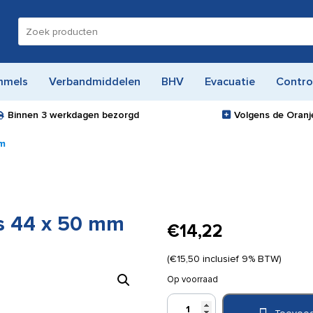
Zoeken
naar:
mmels
Verbandmiddelen
BHV
Evacuatie
Contro
Binnen
3 werkdagen
bezorgd
Volgens de Oranje
mm
rs 44 x 50 mm
€
14,22
(
€
15,50
inclusief 9% BTW)
Op voorraad
Leukoplast