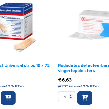
t Universal strips 19 x 72
Rudadetec detecteerbar
vingertoppleisters
€
6,63
usief 9 % BTW)
(
€
7,23
inclusief 9 % BTW)
Rudadetec
detecteerbare
vingertoppleisters
aantal