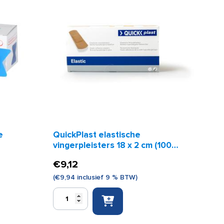
e
QuickPlast elastische
vingerpleisters 18 x 2 cm (100
stuks)
€
9,12
(
€
9,94
inclusief 9 % BTW)
QuickPlast
elastische
vingerpleisters
18