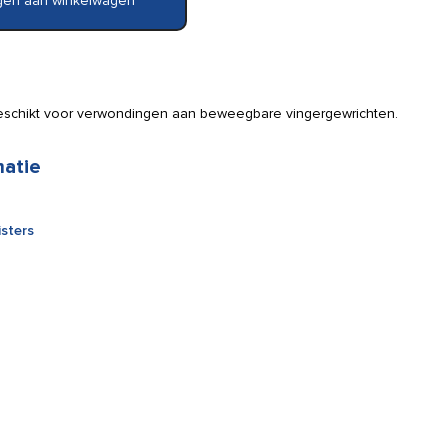
en aan winkelwagen
 geschikt voor verwondingen aan beweegbare vingergewrichten.
matie
sters