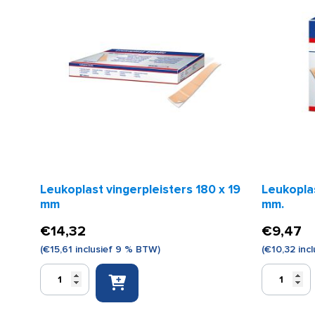
Leukoplast vingerpleisters 180 x 19
Leukoplas
mm
mm.
€
14,32
€
9,47
(
€
15,61
inclusief 9 % BTW)
(
€
10,32
incl
Leukoplast
Leukoplast
vingerpleisters
Universal
180
strips
x
19