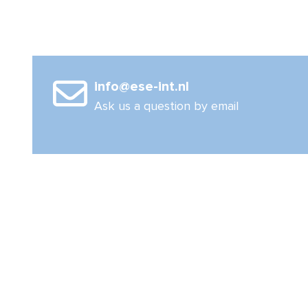
19
x
mm
72
aantal
mm.
aantal
info@ese-int.nl
Ask us a question by email