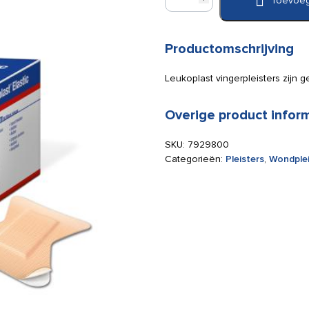
Toevoeg
vingertoppleisters
44
x
50
Productomschrijving
mm
aantal
Leukoplast vingerpleisters zijn
Overige product infor
SKU:
7929800
Categorieën:
Pleisters
,
Wondplei