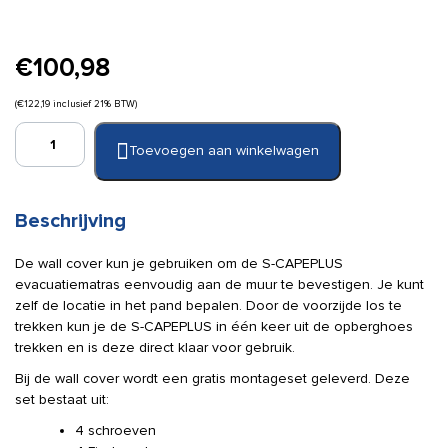
€
100,98
(
€
122,19
inclusief 21% BTW)
S-
Toevoegen aan winkelwagen
CAPEPLUS
Wall
Cover
Green
Beschrijving
(
English
De wall cover kun je gebruiken om de S-CAPEPLUS
print
evacuatiematras eenvoudig aan de muur te bevestigen. Je kunt
)
zelf de locatie in het pand bepalen. Door de voorzijde los te
aantal
trekken kun je de S-CAPEPLUS in één keer uit de opberghoes
trekken en is deze direct klaar voor gebruik.
Bij de wall cover wordt een gratis montageset geleverd. Deze
set bestaat uit:
4 schroeven