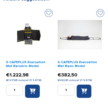
S-CAPEPLUS Evacuation
S-CAPEPLUS Evacuation
Mat Bariatric Model
Mat Basic Model
€
1.222,98
€
382,50
(
€
1.479,81
inclusief 21 % BTW)
(
€
462,83
inclusief 21 % BTW)
S-
S-
CAPEPLUS
CAPEPLUS
Evacuation
Evacuation
Mat
Mat
Bariatric
Basic