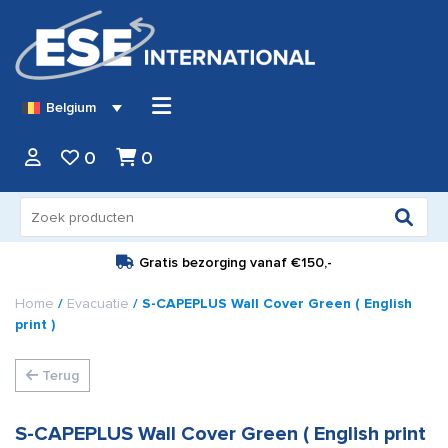
Belgium
0
0
Zoeken
naar:
Gratis bezorging vanaf
€150,-
Home
/
Evacuatie
/ S-CAPEPLUS Wall Cover Green ( English
print )
Terug
S-CAPEPLUS Wall Cover Green ( English print