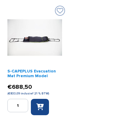
Model
Model
aantal
aantal
S-CAPEPLUS Evacuation
Mat Premium Model
€
688,50
(
€
833,09
inclusief 21 % BTW)
S-
CAPEPLUS
Evacuation
Mat
Premium
Model