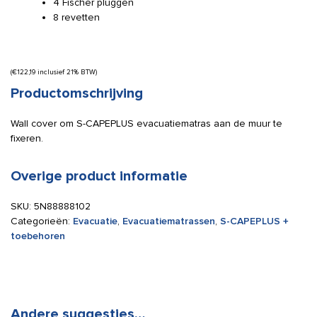
4 Fischer pluggen
8 revetten
(
€
122,19
inclusief 21% BTW)
Productomschrijving
Wall cover om S-CAPEPLUS evacuatiematras aan de muur te
fixeren.
Overige product informatie
SKU:
5N88888102
Categorieën:
Evacuatie
,
Evacuatiematrassen
,
S-CAPEPLUS +
toebehoren
Andere suggesties…