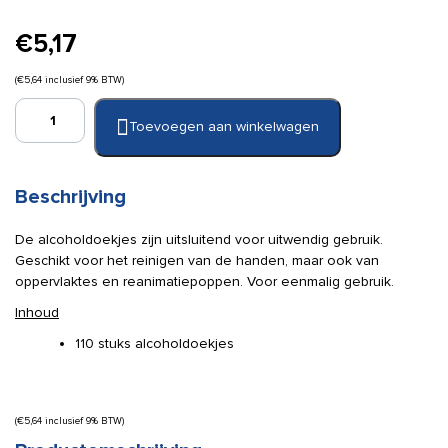
€
5,17
(
€
5,64
inclusief 9% BTW)
Romed
Toevoegen aan winkelwagen
alcoholdoekjes
(110
stuks)
aantal
Beschrijving
De alcoholdoekjes zijn uitsluitend voor uitwendig gebruik.
Geschikt voor het reinigen van de handen, maar ook van
oppervlaktes en reanimatiepoppen. Voor eenmalig gebruik.
Inhoud
110 stuks alcoholdoekjes
(
€
5,64
inclusief 9% BTW)