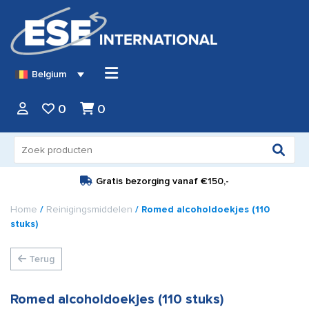
Belgium
0
0
Zoeken
naar:
Gratis bezorging vanaf
€150,-
Home
/
Reinigingsmiddelen
/ Romed alcoholdoekjes (110
stuks)
Terug
Romed alcoholdoekjes (110 stuks)