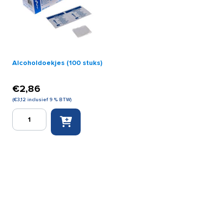
Alcoholdoekjes (100 stuks)
€
2,86
(
€
3,12
inclusief 9 % BTW)
Alcoholdoekjes
(100
stuks)
aantal